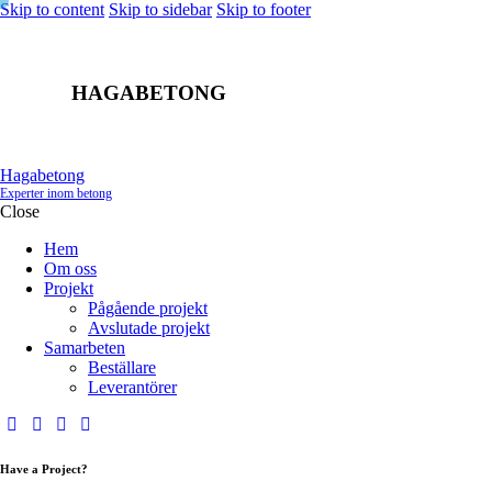
Skip to content
Skip to sidebar
Skip to footer
HAGABETONG
Hagabetong
Experter inom betong
Close
Hem
Om oss
Projekt
Pågående projekt
Avslutade projekt
Samarbeten
Beställare
Leverantörer
Have a Project?