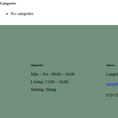
Categories
No categories
Öppetider
Adress
Mån – Fre : 09:00 – 16:00
Langel
Lördag: 13:00 – 16:00
info@h
Söndag: Stängt
070-7