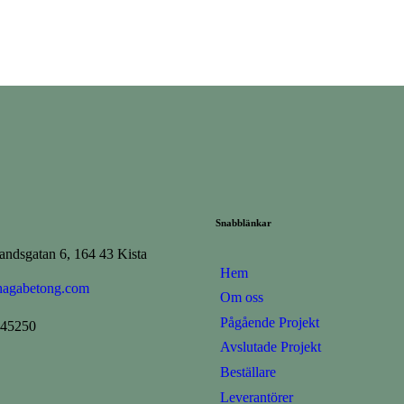
Snabblänkar
andsgatan 6, 164 43 Kista
Hem
agabetong.com
Om oss
Pågående Projekt
345250
Avslutade Projekt
Beställare
Leverantörer