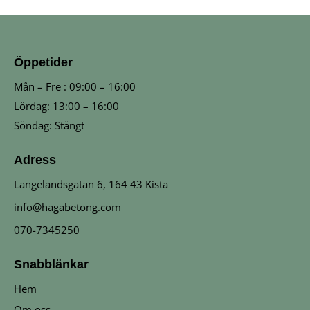
Öppetider
Mån – Fre : 09:00 – 16:00
Lördag: 13:00 – 16:00
Söndag: Stängt
Adress
Langelandsgatan 6, 164 43 Kista
info@hagabetong.com
070-7345250
Snabblänkar
Hem
Om oss